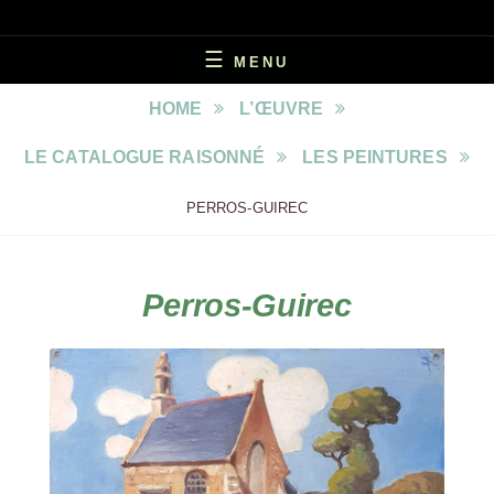
UN PEINTRE EN TRÉGOR
MARCEL LE TOISER
MENU
HOME
L’ŒUVRE
LE CATALOGUE RAISONNÉ
LES PEINTURES
PERROS-GUIREC
Perros-Guirec