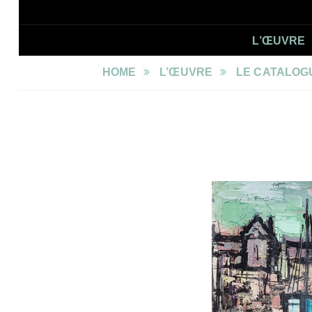
UN PEINTRE EN TRÉGOR
MARCEL LE TOISER
L’ŒUVRE
HOME
L’ŒUVRE
LE CATALOG